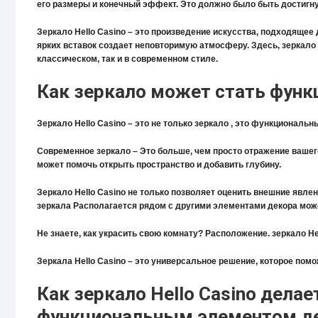
его размеры и конечный эффект. Это должно было быть достигн
Зеркало Hello Casino – это произведение искусства, подходящее
ярких вставок создает неповторимую атмосферу. Здесь, зеркало 
классическом, так и в современном стиле.
Как зеркало может стать функ
Зеркало Hello Casino – это не только зеркало , это функционал
Современное зеркало – Это больше, чем просто отражение вашег
может помочь открыть пространство и добавить глубину.
Зеркало Hello Casino не только позволяет оценить внешние явлен
зеркала Располагается рядом с другими элементами декора може
Не знаете, как украсить свою комнату? Расположение. зеркало He
Зеркала Hello Casino – это универсальное решение, которое по
Как зеркало Hello Casino дела
функциональным элементом д