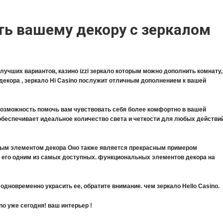
ь вашему декору с зеркалом
лучших вариантов, казино izzi зеркало которым можно дополнить комнату,
. декора , зеркало Hi Casino послужит отличным дополнением к вашей
 возможность помочь вам чувствовать себя более комфортно в вашей
обеспечивает идеальное количество света и четкости для любых действий
льным элементом декора Оно также является прекрасным примером
ет его одним из самых доступных. функциональных элементов декора на
одновременно украсить ее, обратите внимание. чем зеркало Hello Casino.
no уже сегодня! ваш интерьер !