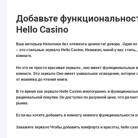
Добавьте функциональност
Hello Casino
Ваш интерьер Неполная без элемента ценности! декора . Один из 
– это стильные зеркало Hello Casino. Неважно, какой у вас стиль
комнате.
Но это не просто красивая зеркало , оно имеет функциональные
комнате. Это зеркало Оно имеет уникальное освещение, которое 
от макияжа до чтения книги.
В то время как зеркало Hello Casino многогранно. и функциона
рациональной покупки. Он доступен по разумной цене, что дела
рынке.
Если вы хотите добавить в комнату немного функциональности и 
Закажите зеркало Чтобы добавить комфорта и красоты, hello casi