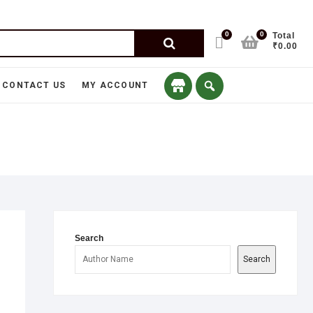
0
0
Total
₹0.00
CONTACT US
MY ACCOUNT
Search
Search