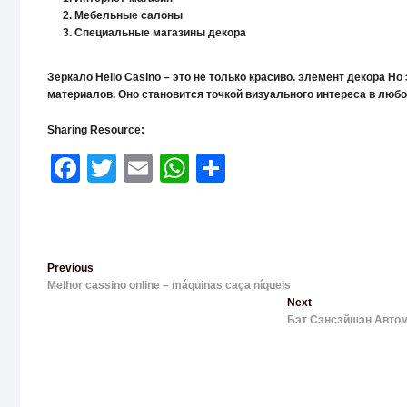
Мебельные салоны
Специальные магазины декора
Зеркало Hello Casino – это не только красиво. элемент декора Н
материалов. Оно становится точкой визуального интереса в любой
Sharing Resource:
Face
Twitt
Email
What
Shar
book
er
sApp
e
Previous
Melhor cassino online – máquinas caça níqueis
Next
Бэт Сэнсэйшэн Автом