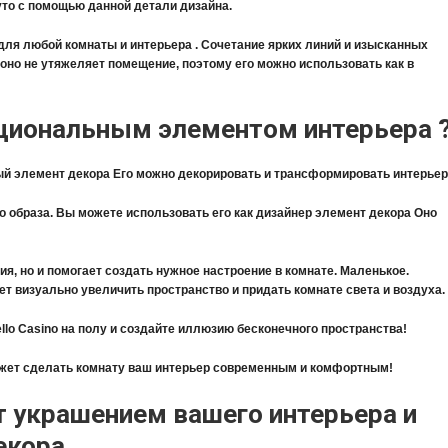
уто с помощью данной детали дизайна.
 для любой комнаты и интерьера . Сочетание ярких линий и изысканных
оно не утяжеляет помещение, поэтому его можно использовать как в
циональным элементом интерьера 
ьный элемент декора Его можно декорировать и трансформировать интерьер 
о образа. Вы можете использовать его как дизайнер элемент декора Оно
ия, но и помогает создать нужное настроение в комнате. Маленькое.
т визуально увеличить пространство и придать комнате света и воздуха.
llo Casino на полу и создайте иллюзию бесконечного пространства!
может сделать комнату ваш интерьер современным и комфортным!
ет украшением вашего интерьера и
екора