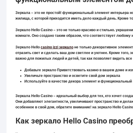
Зеркала – это не простой! функциональный элемент интерьера н
жилища, с которой приходится иметь дело каждый день. Кроме то
Зеркало Hello Casino – это не только красиво и стильно. украше
комнате. Оно создано таким образом, что соответствует любому 
Зеркало Hello
casino izzi зеркало
не только декоративное элемент 
отразить свет и сделать ваш дом светлее и уютнее. Кроме того,
важно для пожилых людей и детей, так как позволяет видеть все 
Добавьте зеркало Приветствовать казино в вашем доме и 
Увеличьте пространство и осветите свой дом зеркала
Используйте в качестве декора элемент и функциональный
Зеркала Hello Casino – идеальный выбор для тех, кто хочет созд
Они добавляют элегантности, увеличивают пространство и делаю
особенное в свой дом, обратите внимание! на зеркало Hello Casino
Как зеркало Hello Casino прео