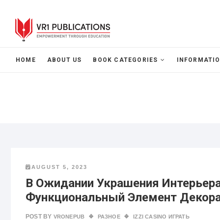
HOME
ABOUT US
BOOK CATEGORIES
INFORMATIO
AUGUST 5, 2023
В Ожидании Украшения Интерьера 
Функциональный Элемент Декор
POST BY
VRONEPUB
РАЗНОЕ
IZZI CASINO ИГРАТЬ