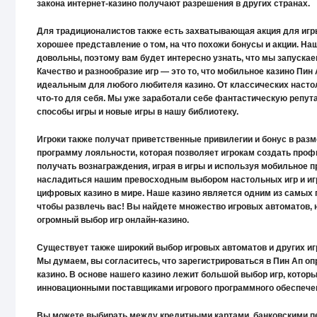
закона интернет-казино получают разрешения в других странах.
Для традиционалистов также есть захватывающая акция для игр
хорошее представление о том, на что похожи бонусы и акции. На
довольны, поэтому вам будет интересно узнать, что мы запуска
Качество и разнообразие игр — это то, что мобильное казино Пи
идеальным для любого любителя казино. От классических насто
что-то для себя. Мы уже заработали себе фантастическую репут
способы игры и новые игры в нашу библиотеку.
Игроки также получат приветственные привилегии и бонус в раз
программу лояльности, которая позволяет игрокам создать профи
получать вознаграждения, играя в игры и используя мобильное п
насладиться нашим превосходным выбором настольных игр и игр
цифровых казино в мире. Наше казино является одним из самых по
чтобы развлечь вас! Вы найдете множество игровых автоматов, н
огромный выбор игр онлайн-казино.
Существует также широкий выбор игровых автоматов и других иг
Мы думаем, вы согласитесь, что зарегистрироваться в Пин Ап оп
казино. В основе нашего казино лежит большой выбор игр, кот
инновационными поставщиками игрового программного обеспечени
Вы можете выбирать между кредитными картами, банковскими пере