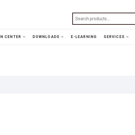
N CENTER
DOWNLOADS
E-LEARNING
SERVICES