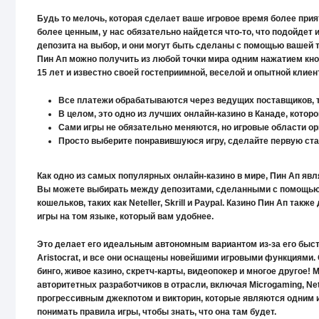
Будь то мелочь, которая сделает ваше игровое время более при
более ценным, у нас обязательно найдется что-то, что подойдет
депозита на выбор, и они могут быть сделаны с помощью вашей 
Пин Ап можно получить из любой точки мира одним нажатием кноп
15 лет и известно своей гостеприимной, веселой и опытной клиен
Все платежи обрабатываются через ведущих поставщиков, так
В целом, это одно из лучших онлайн-казино в Канаде, котор
Сами игры не обязательно меняются, но игровые области ор
Просто выберите понравившуюся игру, сделайте первую ста
Как одно из самых популярных онлайн-казино в мире, Пин Ап явл
Вы можете выбирать между депозитами, сделанными с помощью к
кошельков, таких как Neteller, Skrill и Paypal. Казино Пин Ап такж
игры на том языке, который вам удобнее.
Это делает его идеальным автономным вариантом из-за его быс
Aristocrat, и все они оснащены новейшими игровыми функциями.
бинго, живое казино, скретч-карты, видеопокер и многое другое
авторитетных разработчиков в отрасли, включая Microgaming, Net
прогрессивным джекпотом и викторин, которые являются одним и
понимать правила игры, чтобы знать, что она там будет.