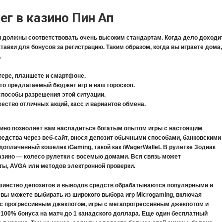
ег в казино Пин Ап
 должны соответствовать очень высоким стандартам. Когда дело доходи
тавки для бонусов за регистрацию. Таким образом, когда вы играете дома,
.
тере, планшете и смартфоне.
то предлагаемый бюджет игр и ваш гороскоп.
способы разрешения этой ситуации.
ество отличных акций, касс и вариантов обмена.
ино позволяет вам насладиться богатым опытом игры с настоящим
средства через веб-сайт, внося депозит обычными способами, банковскими
едоплаченный кошелек iGaming, такой как iWagerWallet. В рулетке Зодиак
азино — колесо рулетки с восемью домами. Вся связь может
ты, AVGA или методов электронной проверки.
ьшинство депозитов и выводов средств обрабатываются популярными и
 вы можете выбирать из широкого выбора игр Microgaming, включая
с прогрессивным джекпотом, игры с мегапрогрессивным джекпотом и
 100% бонуса на матч до 1 канадского доллара. Еще один бесплатный