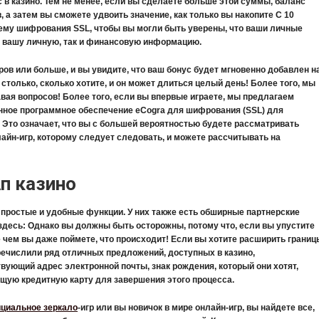
в казино. Тем не менее, если вы сделаете больше этой суммы, баланс
 а затем вы сможете удвоить значение, как только вы накопите C 10
ему шифрования SSL, чтобы вы могли быть уверены, что ваши личные
к вашу личную, так и финансовую информацию.
ов или больше, и вы увидите, что ваш бонус будет мгновенно добавлен н
столько, сколько хотите, и он может длиться целый день! Более того, мы
вая вопросов! Более того, если вы впервые играете, мы предлагаем
анное программное обеспечение eCogra для шифрования (SSL) для
. Это означает, что вы с большей вероятностью будете рассматривать
айн-игр, которому следует следовать, и можете рассчитывать на
п казино
простые и удобные функции. У них также есть обширные партнерские
 здесь: Однако вы должны быть осторожны, потому что, если вы упустите
де чем вы даже поймете, что происходит! Если вы хотите расширить границ
еречислили ряд отличных предложений, доступных в казино,
ующий адрес электронной почты, знак рождения, который они хотят,
ющую кредитную карту для завершения этого процесса.
циальное зеркало
-игр или вы новичок в мире онлайн-игр, вы найдете все,