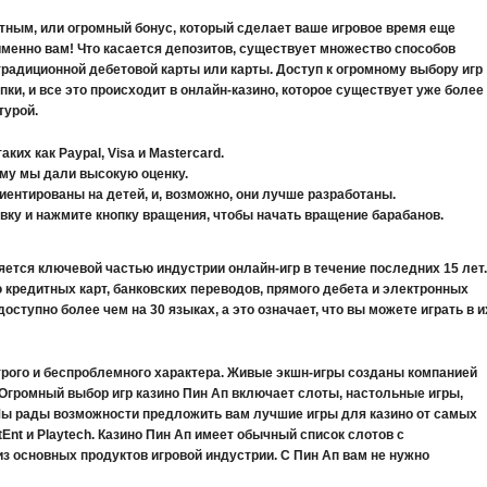
ятным, или огромный бонус, который сделает ваше игровое время еще
 именно вам! Что касается депозитов, существует множество способов
традиционной дебетовой карты или карты. Доступ к огромному выбору игр
ки, и все это происходит в онлайн-казино, которое существует уже более
турой.
их как Paypal, Visa и Mastercard.
ому мы дали высокую оценку.
иентированы на детей, и, возможно, они лучше разработаны.
вку и нажмите кнопку вращения, чтобы начать вращение барабанов.
яется ключевой частью индустрии онлайн-игр в течение последних 15 лет.
редитных карт, банковских переводов, прямого дебета и электронных
е доступно более чем на 30 языках, а это означает, что вы можете играть в и
трого и беспроблемного характера. Живые экшн-игры созданы компанией
 Огромный выбор игр казино Пин Ап включает слоты, настольные игры,
! Мы рады возможности предложить вам лучшие игры для казино от самых
Ent и Playtech. Казино Пин Ап имеет обычный список слотов с
з основных продуктов игровой индустрии. С Пин Ап вам не нужно