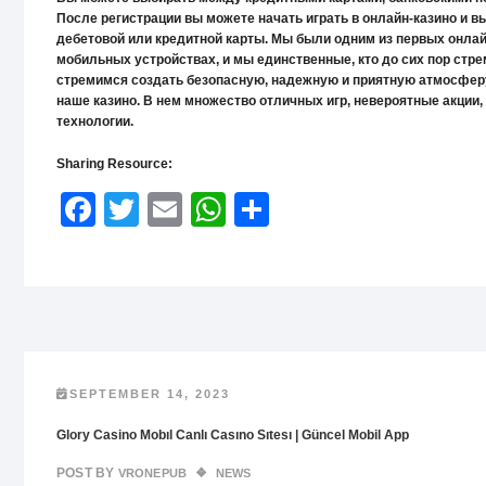
После регистрации вы можете начать играть в онлайн-казино и
дебетовой или кредитной карты. Мы были одним из первых онлай
мобильных устройствах, и мы единственные, кто до сих пор стре
стремимся создать безопасную, надежную и приятную атмосферу
наше казино. В нем множество отличных игр, невероятные акции
технологии.
Sharing Resource:
Face
Twitt
Email
What
Shar
book
er
sApp
e
SEPTEMBER 14, 2023
Glory Casino Mobıl Canlı Casıno Sıtesı | Güncel Mobil App
POST BY
VRONEPUB
NEWS