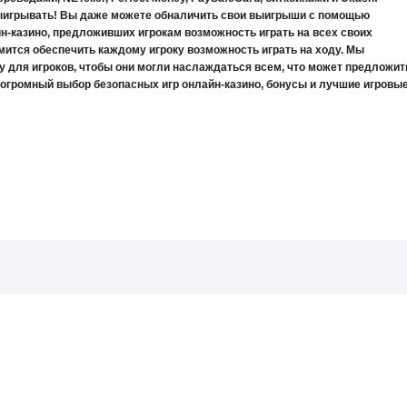
 выигрывать! Вы даже можете обналичить свои выигрыши с помощью
н-казино, предложивших игрокам возможность играть на всех своих
мится обеспечить каждому игроку возможность играть на ходу. Мы
 для игроков, чтобы они могли наслаждаться всем, что может предложит
, огромный выбор безопасных игр онлайн-казино, бонусы и лучшие игровы