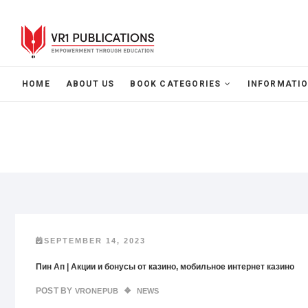
HOME
ABOUT US
BOOK CATEGORIES
INFORMATIO
SEPTEMBER 14, 2023
Пин Ап | Акции и бонусы от казино, мобильное интернет казино
POST BY
VRONEPUB
NEWS