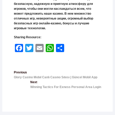
безопасную, надежную и приятную атмосферу для
игроков, чтобы они могли наслаждаться всем, что
может предложить наше казино. В нем множество
отличных игр, невероятные акции, огромный выбор
безопасных игр онлайн-казино, бонусы и лучшие
игровые технологии.
Sharing Resource:
Face
Twitt
Email
What
Shar
book
er
sApp
e
Previous
Glory Casino Mobıl Canlı Casıno Sıtesı | Güncel Mobil App
Next
Winning Tactics For Exness Personal Area Login