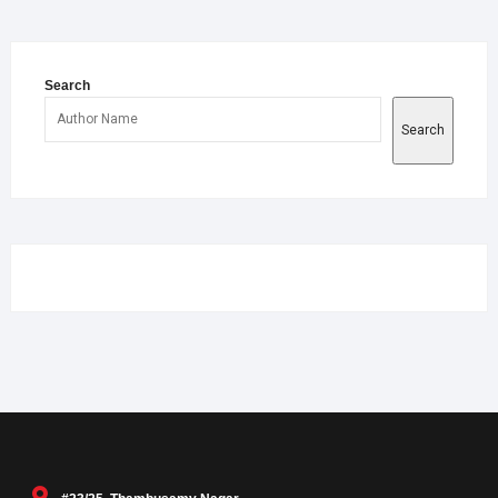
Search
Search