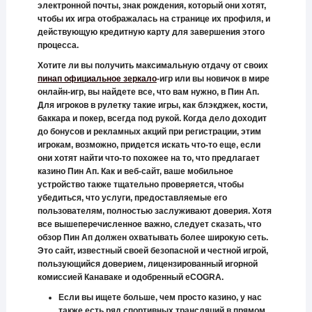
электронной почты, знак рождения, который они хотят,
чтобы их игра отображалась на странице их профиля, и
действующую кредитную карту для завершения этого
процесса.
Хотите ли вы получить максимальную отдачу от своих
пинап официальное зеркало
-игр или вы новичок в мире
онлайн-игр, вы найдете все, что вам нужно, в Пин Ап.
Для игроков в рулетку такие игры, как блэкджек, кости,
баккара и покер, всегда под рукой. Когда дело доходит
до бонусов и рекламных акций при регистрации, этим
игрокам, возможно, придется искать что-то еще, если
они хотят найти что-то похожее на то, что предлагает
казино Пин Ап. Как и веб-сайт, ваше мобильное
устройство также тщательно проверяется, чтобы
убедиться, что услуги, предоставляемые его
пользователям, полностью заслуживают доверия. Хотя
все вышеперечисленное важно, следует сказать, что
обзор Пин Ап должен охватывать более широкую сеть.
Это сайт, известный своей безопасной и честной игрой,
пользующийся доверием, лицензированный игорной
комиссией Канаваке и одобренный eCOGRA.
Если вы ищете больше, чем просто казино, у нас
также есть ряд спортивных трансляций в прямом