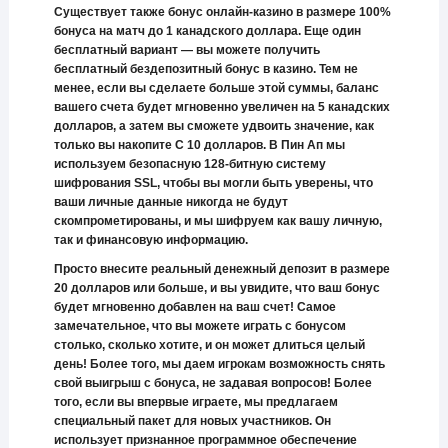
Существует также бонус онлайн-казино в размере 100%
бонуса на матч до 1 канадского доллара. Еще один
бесплатный вариант — вы можете получить
бесплатный бездепозитный бонус в казино. Тем не
менее, если вы сделаете больше этой суммы, баланс
вашего счета будет мгновенно увеличен на 5 канадских
долларов, а затем вы сможете удвоить значение, как
только вы накопите C 10 долларов. В Пин Ап мы
используем безопасную 128-битную систему
шифрования SSL, чтобы вы могли быть уверены, что
ваши личные данные никогда не будут
скомпрометированы, и мы шифруем как вашу личную,
так и финансовую информацию.
Просто внесите реальный денежный депозит в размере
20 долларов или больше, и вы увидите, что ваш бонус
будет мгновенно добавлен на ваш счет! Самое
замечательное, что вы можете играть с бонусом
столько, сколько хотите, и он может длиться целый
день! Более того, мы даем игрокам возможность снять
свой выигрыш с бонуса, не задавая вопросов! Более
того, если вы впервые играете, мы предлагаем
специальный пакет для новых участников. Он
использует признанное программное обеспечение