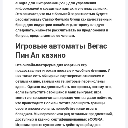
eCogra для шифрования (SSL) для управления
информацией о кредитных картах и ​​учетных записях.
Это означает, что вы с большей вероятностью будете
рассматривать Casino Rewards Group как качественный
бренд для индустрии онлайн-игр, которому следует
следовать, и можете рассчитывать на предложения и
бонусы, предлагаемые ее членам.
Игровые автоматы Вегас
Пин Ап казино
Эта онлайн-платформа для азартных игр
предоставляет игрокам простые и удобные функции. У
них также есть обширные партнерские отношения с
сетями казино, такими как те, которые перечислены
здесь: Однако вы должны быть осторожны, потому что,
если вы упустите свой шанс и банк выиграет, игра
может легко закончиться, прежде чем вы даже поймете,
что происходит! Если вы хотите расширить границы
своего игрового опыта, попробуйте наши игры в
блэкджек. Мы перечислили ряд отличных предложений,
доступных в казино, сертифицированных eCOGRA.
Игрокам просто нужно иметь действующий адрес