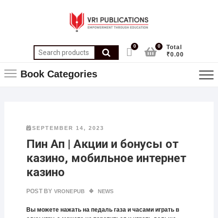
0
0
Total
₹0.00
Book Categories
SEPTEMBER 14, 2023
Пин Ап | Акции и бонусы от
казино, мобильное интернет
казино
POST BY
VRONEPUB
NEWS
Вы можете нажать на педаль газа и часами играть в