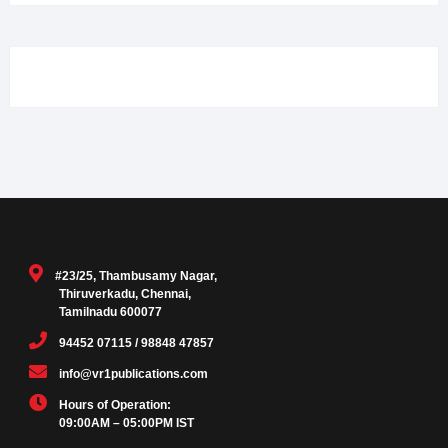
#23/25, Thambusamy Nagar,
Thiruverkadu, Chennai,
Tamilnadu 600077
94452 07115 / 98848 47857
info@vr1publications.com
Hours of Operation:
09:00AM – 05:00PM IST