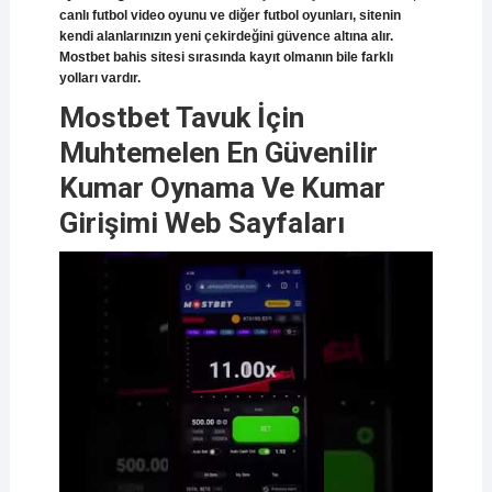
canlı futbol video oyunu ve diğer futbol oyunları, sitenin
kendi alanlarınızın yeni çekirdeğini güvence altına alır.
Mostbet bahis sitesi sırasında kayıt olmanın bile farklı
yolları vardır.
Mostbet Tavuk İçin
Muhtemelen En Güvenilir
Kumar Oynama Ve Kumar
Girişimi Web Sayfaları