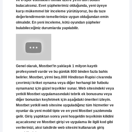
ve e-spor etkinlikleri olmak üzere yirmi dört bölüm
bulacaksınız. Evet şüphelerimiz olduğunda, yeni üyeye
karşı mükemmel bir inceleme yürütüyoruz, bu da taze
değerlendirmenin temellerinize uygun olduğundan emin
olmalıdır. En yeni inceleme, kötü oyundan şüpheler
bulabileceğiniz durumlarda yapılabilir.
Genel olarak, Mostbet’in yaklaşık 1 milyon kayıtlı
profesyoneli vardır ve bu günlük 800 binden fazla bahis
belirler. Mostbet, yirmi beş.000 Hindistan Rupisi civarında
çevrimiçi kriket oynama veya diğer herhangi bir futbolu
oynamanız için güzel teşvikler sunar. Web sitesindeki veya
yetkili Mostbet uygulamasındaki tebrik ek bonusunu veya
diğer bonusları keşfetmek için aşağıdaki önerileri izleyin.
Mostbet yetkili web sitesine uyguladığınız tüm hizmetler ve
oyunlar da yeni mobil tipte ve en yeni Mostbet yazılımında
gelir. Giriş yaptıktan sonra yeni hoşgeldin teşvikinin kilidini
açacaksınız ve Mostbet girişi ve uygulama ile ilgili kod gibi
verilerinizi, aksi takdirde web sitesini kullanarak giriş