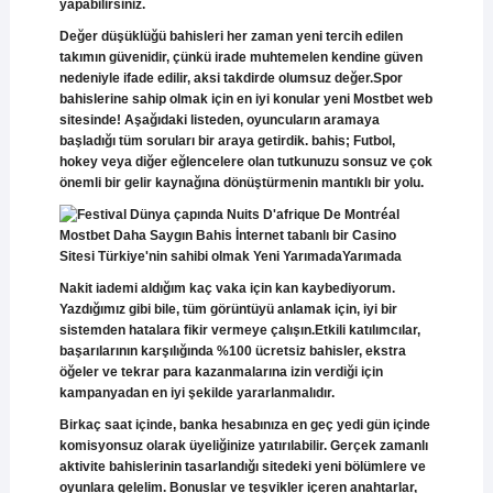
yapabilirsiniz.
Değer düşüklüğü bahisleri her zaman yeni tercih edilen
takımın güvenidir, çünkü irade muhtemelen kendine güven
nedeniyle ifade edilir, aksi takdirde olumsuz değer.Spor
bahislerine sahip olmak için en iyi konular yeni Mostbet web
sitesinde! Aşağıdaki listeden, oyuncuların aramaya
başladığı tüm soruları bir araya getirdik. bahis; Futbol, ​​
hokey veya diğer eğlencelere olan tutkunuzu sonsuz ve çok
önemli bir gelir kaynağına dönüştürmenin mantıklı bir yolu.
Nakit iademi aldığım kaç vaka için kan kaybediyorum.
Yazdığımız gibi bile, tüm görüntüyü anlamak için, iyi bir
sistemden hatalara fikir vermeye çalışın.Etkili katılımcılar,
başarılarının karşılığında %100 ücretsiz bahisler, ekstra
öğeler ve tekrar para kazanmalarına izin verdiği için
kampanyadan en iyi şekilde yararlanmalıdır.
Birkaç saat içinde, banka hesabınıza en geç yedi gün içinde
komisyonsuz olarak üyeliğinize yatırılabilir. Gerçek zamanlı
aktivite bahislerinin tasarlandığı sitedeki yeni bölümlere ve
oyunlara gelelim. Bonuslar ve teşvikler içeren anahtarlar,