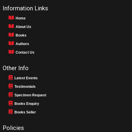
Information Links
Home
About Us
Books
Authors
Contact Us
Other Info
Latest Events
Testimonials
Specimen Request
Books Enquiry
Books Seller
Policies