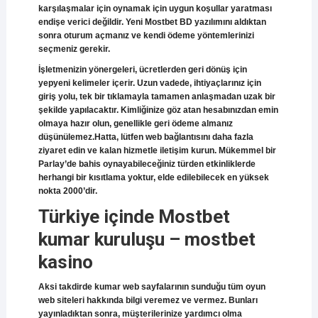
karşılaşmalar için oynamak için uygun koşullar yaratması
endişe verici değildir. Yeni Mostbet BD yazılımını aldıktan
sonra oturum açmanız ve kendi ödeme yöntemlerinizi
seçmeniz gerekir.
İşletmenizin yönergeleri, ücretlerden geri dönüş için
yepyeni kelimeler içerir. Uzun vadede, ihtiyaçlarınız için
giriş yolu, tek bir tıklamayla tamamen anlaşmadan uzak bir
şekilde yapılacaktır. Kimliğinize göz atan hesabınızdan emin
olmaya hazır olun, genellikle geri ödeme almanız
düşünülemez.Hatta, lütfen web bağlantısını daha fazla
ziyaret edin ve kalan hizmetle iletişim kurun. Mükemmel bir
Parlay’de bahis oynayabileceğiniz türden etkinliklerde
herhangi bir kısıtlama yoktur, elde edilebilecek en yüksek
nokta 2000’dir.
Türkiye içinde Mostbet
kumar kuruluşu – mostbet
kasino
Aksi takdirde kumar web sayfalarının sunduğu tüm oyun
web siteleri hakkında bilgi veremez ve vermez. Bunları
yayınladıktan sonra, müşterilerinize yardımcı olma