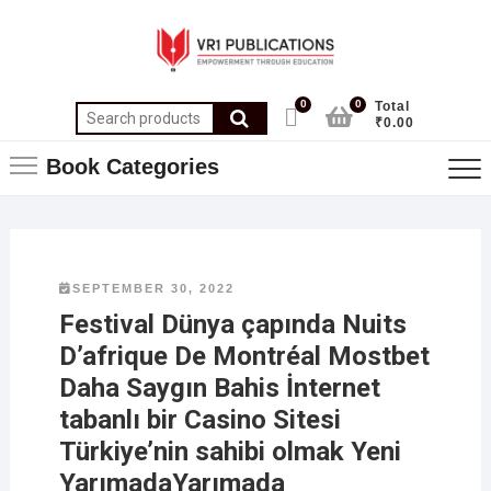
0
0
Total
₹0.00
Book Categories
SEPTEMBER 30, 2022
Festival Dünya çapında Nuits
D’afrique De Montréal Mostbet
Daha Saygın Bahis İnternet
tabanlı bir Casino Sitesi
Türkiye’nin sahibi olmak Yeni
YarımadaYarımada