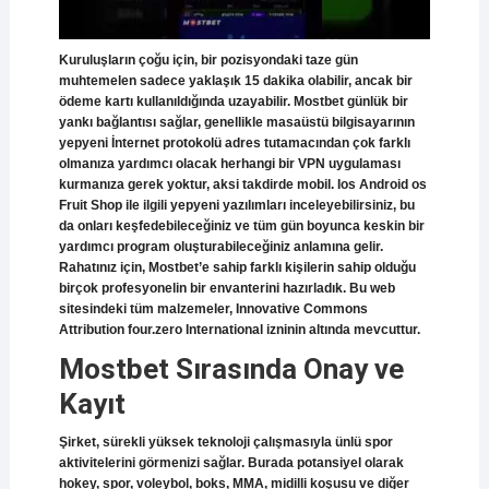
Kuruluşların çoğu için, bir pozisyondaki taze gün
muhtemelen sadece yaklaşık 15 dakika olabilir, ancak bir
ödeme kartı kullanıldığında uzayabilir. Mostbet günlük bir
yankı bağlantısı sağlar, genellikle masaüstü bilgisayarının
yepyeni İnternet protokolü adres tutamacından çok farklı
olmanıza yardımcı olacak herhangi bir VPN uygulaması
kurmanıza gerek yoktur, aksi takdirde mobil. Ios Android os
Fruit Shop ile ilgili yepyeni yazılımları inceleyebilirsiniz, bu
da onları keşfedebileceğiniz ve tüm gün boyunca keskin bir
yardımcı program oluşturabileceğiniz anlamına gelir.
Rahatınız için, Mostbet’e sahip farklı kişilerin sahip olduğu
birçok profesyonelin bir envanterini hazırladık. Bu web
sitesindeki tüm malzemeler, Innovative Commons
Attribution four.zero International izninin altında mevcuttur.
Mostbet Sırasında Onay ve
Kayıt
Şirket, sürekli yüksek teknoloji çalışmasıyla ünlü spor
aktivitelerini görmenizi sağlar. Burada potansiyel olarak
hokey, spor, voleybol, boks, MMA, midilli koşusu ve diğer