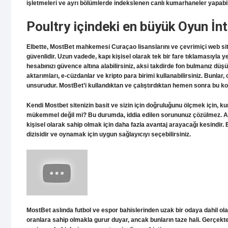
işletmeleri ve ayrı bölümlerde indekslenen canlı kumarhaneler yapabili
Poultry içindeki en büyük Oyun İnt
Elbette, MostBet mahkemesi Curaçao lisanslarını ve çevrimiçi web s
güvenlidir. Uzun vadede, kapı kişisel olarak tek bir fare tıklamasıyla y
hesabınızı güvence altına alabilirsiniz, aksi takdirde fon bulmanız d
aktarımları, e-cüzdanlar ve kripto para birimi kullanabilirsiniz. Bunla
unsurudur. MostBet’i kullandıktan ve çalıştırdıktan hemen sonra bu kontr
Kendi Mostbet sitenizin basit ve sizin için doğruluğunu ölçmek için, k
mükemmel değil mi? Bu durumda, iddia edilen sorununuz çözülmez. Aynı 
kişisel olarak sahip olmak için daha fazla avantaj arayacağı kesindir. B
dizisidir ve oynamak için uygun sağlayıcıyı seçebilirsiniz.
MostBet aslında futbol ve espor bahislerinden uzak bir odaya dahil ol
oranlara sahip olmakla gurur duyar, ancak bunların taze hali. Gerçekt