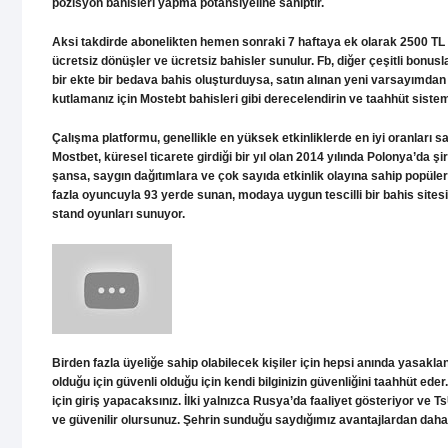
pozisyon bahisleri yapma potansiyeline sahiptir.
Aksi takdirde abonelikten hemen sonraki 7 haftaya ek olarak 2500 TL 
ücretsiz dönüşler ve ücretsiz bahisler sunulur. Fb, diğer çeşitli bonu
bir ekte bir bedava bahis oluşturduysa, satın alınan yeni varsayımd
kutlamanız için Mostebt bahisleri gibi derecelendirin ve taahhüt sistem
Çalışma platformu, genellikle en yüksek etkinliklerde en iyi oranları s
Mostbet, küresel ticarete girdiği bir yıl olan 2014 yılında Polonya’da şir
şansa, saygın dağıtımlara ve çok sayıda etkinlik olayına sahip popüle
fazla oyuncuyla 93 yerde sunan, modaya uygun tescilli bir bahis sitesi. İnter
stand oyunları sunuyor.
Birden fazla üyeliğe sahip olabilecek kişiler için hepsi anında yasaklan
olduğu için güvenli olduğu için kendi bilginizin güvenliğini taahhüt ed
için giriş yapacaksınız. İlki yalnızca Rusya’da faaliyet gösteriyor ve TsU
ve güvenilir olursunuz. Şehrin sunduğu saydığımız avantajlardan daha f