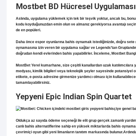
Mostbet BD Hücresel Uygulaması
Aslında, uygulama yüklemek için tek bir teşvik yoktur, ancak bu, bon
kodu koyduğunuzdan emin olun ve almanız gerekiyorsa avantajı seçin. 
de en popüleri.
Daha önce espor oyunlarına bahis oynamak istediğinizde, doğru sete ge
oynamasına izin veren bir uygulama sağlar ve Legends’tan Gruplandır
doğrudan kendi evlerinden bahis yapabilirler. İnceleme, Mostbet Bangl
MostBet Yerel kumarhane, size çeşitli kanallardan uzak katılımcılara 
medyası, kimlik bilgileri veya teknolojik şeyler sayesinde potansiyel o
etikete, e-posta adresine girmenize yardımcı olması için kullanabilece
tamamlayabilirsiniz.
Yepyeni Epic Indian Spin Quartet
Oldukça az sayıda ödeme seçeneği ile elit grup gerçek zamanlı yardım h
canlı bahis alternatiflerine sahip en yüksek miktarlarda bahis oynama
çevrimiçi oyun gibi yeni limanların tanıtım markasında bulunur.Ardında