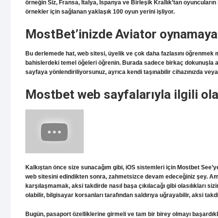
örneğin Siz, Fransa, İtalya, İspanya ve Birleşik Krallık’tan oyuncuların 
örnekler için sağlanan yaklaşık 100 oyun yerini işliyor.
MostBet’inizde Aviator oynamaya 
Bu derlemede hat, web sitesi, üyelik ve çok daha fazlasını öğrenme
bahislerdeki temel öğeleri öğrenin. Burada sadece birkaç dokunuşla ar
sayfaya yönlendiriliyorsunuz, ayrıca kendi taşınabilir cihazınızda veya
Mostbet web sayfalarıyla ilgili ol
Kalkıştan önce size sunacağım gibi, iOS sistemleri için Mostbet See’y
web sitesini edindikten sonra, zahmetsizce devam edeceğiniz şey. Ama d
karşılaşmamak, aksi takdirde nasıl başa çıkılacağı gibi olasılıkları siz
olabilir, bilgisayar korsanları tarafından saldırıya uğrayabilir, aksi ta
Bugün, pasaport özelliklerine girmeli ve tam bir birey olmayı başardıkl