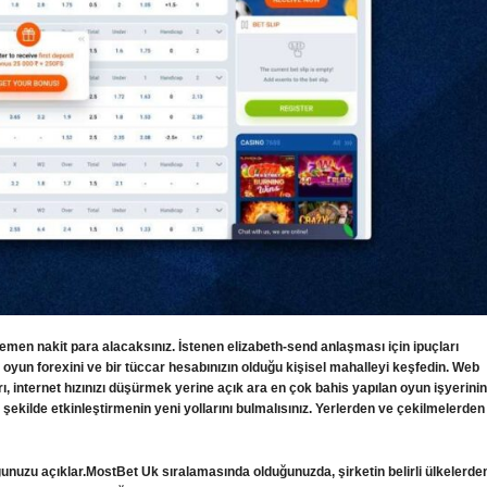
men nakit para alacaksınız. İstenen elizabeth-send anlaşması için ipuçları
 oyun forexini ve bir tüccar hesabınızın olduğu kişisel mahalleyi keşfedin. Web
ı, internet hızınızı düşürmek yerine açık ara en çok bahis yapılan oyun işyerinin
şekilde etkinleştirmenin yeni yollarını bulmalısınız. Yerlerden ve çekilmelerden
ğunuzu açıklar.MostBet Uk sıralamasında olduğunuzda, şirketin belirli ülkelerde