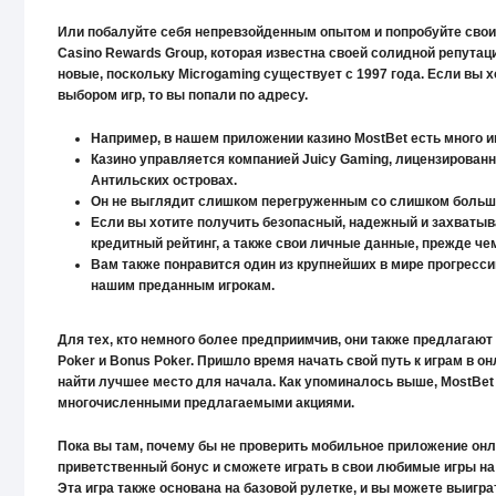
Или побалуйте себя непревзойденным опытом и попробуйте свои
Casino Rewards Group, которая известна своей солидной репутац
новые, поскольку Microgaming существует с 1997 года. Если вы 
выбором игр, то вы попали по адресу.
Например, в нашем приложении казино MostBet есть много 
Казино управляется компанией Juicy Gaming, лицензирован
Антильских островах.
Он не выглядит слишком перегруженным со слишком больши
Если вы хотите получить безопасный, надежный и захватыв
кредитный рейтинг, а также свои личные данные, прежде чем
Вам также понравится один из крупнейших в мире прогресс
нашим преданным игрокам.
Для тех, кто немного более предприимчив, они также предлагают и
Poker и Bonus Poker. Пришло время начать свой путь к играм в о
найти лучшее место для начала. Как упоминалось выше, MostBe
многочисленными предлагаемыми акциями.
Пока вы там, почему бы не проверить мобильное приложение он
приветственный бонус и сможете играть в свои любимые игры на
Эта игра также основана на базовой рулетке, и вы можете выигра