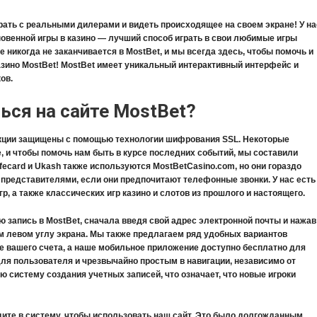
ать с реальными дилерами и видеть происходящее на своем экране! У на
овенной игры в казино — лучший способ играть в свои любимые игры
е никогда не заканчивается в MostBet, и мы всегда здесь, чтобы помочь и
казино MostBet! MostBet имеет уникальный интерактивный интерфейс и
ов.
ься на сайте MostBet?
акции защищены с помощью технологии шифрования SSL. Некоторые
, и чтобы помочь нам быть в курсе последних событий, мы составили
fecard и Ukash также используются MostBetCasino.com, но они гораздо
 представителями, если они предпочитают телефонные звонки. У нас есть
 а также классических игр казино и слотов из прошлого и настоящего.
 запись в MostBet, сначала введя свой адрес электронной почты и нажав
м левом углу экрана. Мы также предлагаем ряд удобных вариантов
 вашего счета, а наше мобильное приложение доступно бесплатно для
 для пользователя и чрезвычайно простым в навигации, независимо от
 систему создания учетных записей, что означает, что новые игроки
ойдите в систему, чтобы использовать наш сайт. Это было долгожданным