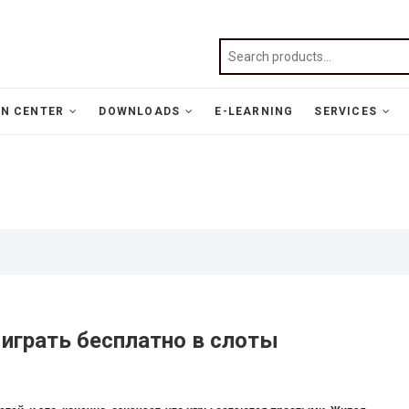
N CENTER
DOWNLOADS
E-LEARNING
SERVICES
 играть бесплатно в слоты