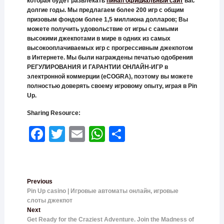
которая будет развлекать
пинап официальный сайт
вас
долгие годы. Мы предлагаем более 200 игр с общим
призовым фондом более 1,5 миллиона долларов; Вы
можете получить удовольствие от игры с самыми
высокими джекпотами в мире в одних из самых
высокооплачиваемых игр с прогрессивным джекпотом
в Интернете. Мы были награждены печатью одобрения
РЕГУЛИРОВАНИЯ И ГАРАНТИИ ОНЛАЙН-ИГР в
электронной коммерции (eCOGRA), поэтому вы можете
полностью доверять своему игровому опыту, играя в Pin
Up.
Sharing Resource:
Face
Twitt
Email
What
Shar
book
er
sApp
e
Previous
Pin Up casino | Игровые автоматы онлайн, игровые
слоты джекпот
Next
Get Ready for the Craziest Adventure. Join the Madness of