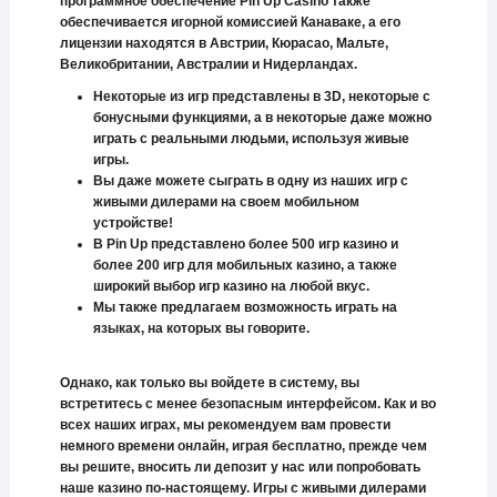
программное обеспечение Pin Up Casino также
обеспечивается игорной комиссией Канаваке, а его
лицензии находятся в Австрии, Кюрасао, Мальте,
Великобритании, Австралии и Нидерландах.
Некоторые из игр представлены в 3D, некоторые с
бонусными функциями, а в некоторые даже можно
играть с реальными людьми, используя живые
игры.
Вы даже можете сыграть в одну из наших игр с
живыми дилерами на своем мобильном
устройстве!
В Pin Up представлено более 500 игр казино и
более 200 игр для мобильных казино, а также
широкий выбор игр казино на любой вкус.
Мы также предлагаем возможность играть на
языках, на которых вы говорите.
Однако, как только вы войдете в систему, вы
встретитесь с менее безопасным интерфейсом. Как и во
всех наших играх, мы рекомендуем вам провести
немного времени онлайн, играя бесплатно, прежде чем
вы решите, вносить ли депозит у нас или попробовать
наше казино по-настоящему. Игры с живыми дилерами