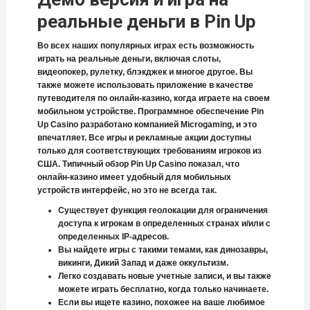
реальные деньги в Pin Up
Во всех наших популярных играх есть возможность
играть на реальные деньги, включая слоты,
видеопокер, рулетку, блэкджек и многое другое. Вы
также можете использовать приложение в качестве
путеводителя по онлайн-казино, когда играете на своем
мобильном устройстве. Программное обеспечение Pin
Up Casino разработано компанией Microgaming, и это
впечатляет. Все игры и рекламные акции доступны
только для соответствующих требованиям игроков из
США. Типичный обзор Pin Up Casino показал, что
онлайн-казино имеет удобный для мобильных
устройств интерфейс, но это не всегда так.
Существует функция геолокации для ограничения
доступа к игрокам в определенных странах и/или с
определенных IP-адресов.
Вы найдете игры с такими темами, как динозавры,
викинги, Дикий Запад и даже оккультизм.
Легко создавать новые учетные записи, и вы также
можете играть бесплатно, когда только начинаете.
Если вы ищете казино, похожее на ваше любимое