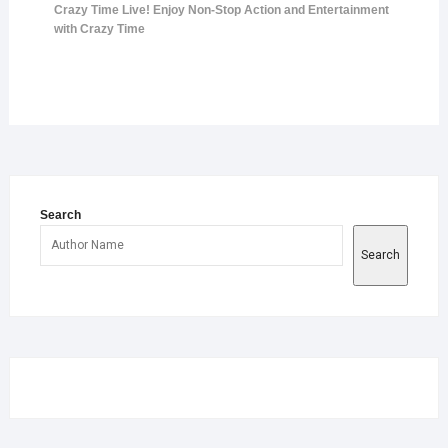
Crazy Time Live! Enjoy Non-Stop Action and Entertainment
with Crazy Time
Search
Search