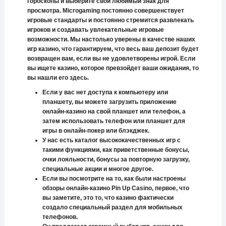
гороскопы и выберите свой любимый знак для
просмотра. Microgaming постоянно совершенствует
игровые стандарты и постоянно стремится развлекать
игроков и создавать увлекательные игровые
возможности. Мы настолько уверены в качестве наших
игр казино, что гарантируем, что весь ваш депозит будет
возвращен вам, если вы не удовлетворены игрой. Если
вы ищете казино, которое превзойдет ваши ожидания, то
вы нашли его здесь.
Если у вас нет доступа к компьютеру или
планшету, вы можете загрузить приложение
онлайн-казино на свой планшет или телефон, а
затем использовать телефон или планшет для
игры в онлайн-покер или блэкджек.
У нас есть каталог высококачественных игр с
такими функциями, как приветственные бонусы,
очки лояльности, бонусы за повторную загрузку,
специальные акции и многое другое.
Если вы посмотрите на то, как были настроены
обзоры онлайн-казино Pin Up Casino, первое, что
вы заметите, это то, что казино фактически
создало специальный раздел для мобильных
телефонов.