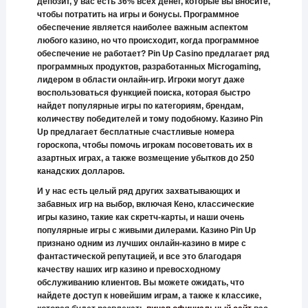
депозит, у вас есть 36% всех денег, которые вы вносите,
чтобы потратить на игры и бонусы. Программное
обеспечение является наиболее важным аспектом
любого казино, но что происходит, когда программное
обеспечение не работает? Pin Up Casino предлагает ряд
программных продуктов, разработанных Microgaming,
лидером в области онлайн-игр. Игроки могут даже
воспользоваться функцией поиска, которая быстро
найдет популярные игры по категориям, брендам,
количеству победителей и тому подобному. Казино Pin
Up предлагает бесплатные счастливые номера
гороскопа, чтобы помочь игрокам посоветовать их в
азартных играх, а также возмещение убытков до 250
канадских долларов.
И у нас есть целый ряд других захватывающих и
забавных игр на выбор, включая Кено, классические
игры казино, такие как скретч-карты, и наши очень
популярные игры с живыми дилерами. Казино Pin Up
признано одним из лучших онлайн-казино в мире с
фантастической репутацией, и все это благодаря
качеству наших игр казино и превосходному
обслуживанию клиентов. Вы можете ожидать, что
найдете доступ к новейшим играм, а также к классике,