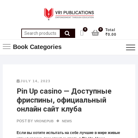
0
0
Total
₹0.00
Book Categories
JULY 14, 2023
Pin Up casino — Доступные
фриспины, официальный
онлайн сайт клуба
POST BY
VRONEPUB
NEWS
Если вы хотите испытать на себе лучшие в мире живые