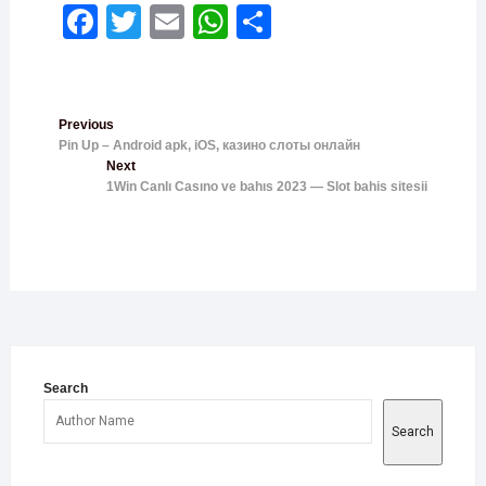
Face
Twitt
Email
What
Shar
book
er
sApp
e
Previous
Pin Up – Android apk, iOS, казино слоты онлайн
Next
1Win Canlı Casıno ve bahıs 2023 — Slot bahis sitesii
Search
Search