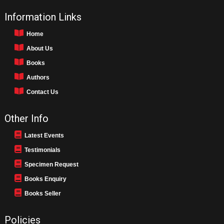
Information Links
Home
About Us
Books
Authors
Contact Us
Other Info
Latest Events
Testimonials
Specimen Request
Books Enquiry
Books Seller
Policies