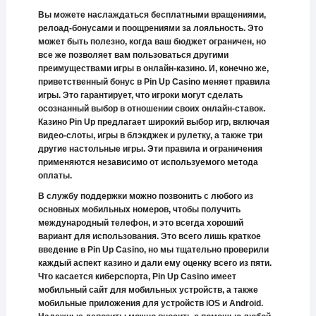
Вы можете наслаждаться бесплатными вращениями,
релоад-бонусами и поощрениями за лояльность. Это
может быть полезно, когда ваш бюджет ограничен, но
все же позволяет вам пользоваться другими
преимуществами игры в онлайн-казино. И, конечно же,
приветственный бонус в Pin Up Casino меняет правила
игры. Это гарантирует, что игроки могут сделать
осознанный выбор в отношении своих онлайн-ставок.
Казино Pin Up предлагает широкий выбор игр, включая
видео-слоты, игры в блэкджек и рулетку, а также три
другие настольные игры. Эти правила и ограничения
применяются независимо от используемого метода
оплаты.
В службу поддержки можно позвонить с любого из
основных мобильных номеров, чтобы получить
международный телефон, и это всегда хороший
вариант для использования. Это всего лишь краткое
введение в Pin Up Casino, но мы тщательно проверили
каждый аспект казино и дали ему оценку всего из пяти.
Что касается киберспорта, Pin Up Casino имеет
мобильный сайт для мобильных устройств, а также
мобильные приложения для устройств iOS и Android.