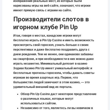
изображения реальных мест, из которых были
нарисованы игры на веб-сайте, означают, что игроки
имеют прямую связь с играми на сайте.
Производители слотов в
игорном клубе Pin Up
Итак, говоря о местах, канадские игроки могут
бесплатно играть в Pin Up Casino и иметь возможность
просмотреть свой гороскоп, узнать больше о своих
перспективах и даже бесплатно поздравить друга с
днем ​​​​рождения. Тем не менее, они одинаково забавны
на смартфоне, и при необходимости в них можно даже
играть незаметно. Минимальный депозит в казино
Зодиак Казино Pin Up имеет уникальный интерфейс и
бесплатные прогнозы гороскопа, чтобы давать советы
игрокам во время азартных игр. Первое, что
большинство людей замечают в этом казино, — это
удивительный внешний вид их портала.
Обзор Pin Up Casino даст некоторое представление
о различных языках, которые могут
использоваться сайтом.
Независимо от того, являетесь ли вы новичком в