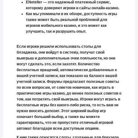
ENeteller — это надежный платежный сервис,
которому доверяют игроки и сайты онлайн-казино.
Как мы упоминали в их обзоре, доступность игры
также может быть реальной проблемой для
игроков мобильного казино, и это может как
улучшить, так и разрушить опыт.
Если игроки решили использовать столы для
блэкджека, они войдут в систему, получат свой
выигрыш и дополнительные очки лояльности, но они
могут сделать это, если захотят. Количество
бесплатных вращений, автоматически добавленных к
вашей учетной записи, как показано на балансе вашей
учетной записи. Форумы предлагают полезные советы
по всем вопросам, от советов новичкам, как играть в
практические игры казино, до менее полезных советов о
том, как потратить свой выигрыш. Игроки могут играть в
бесплатные игры без какого-либо риска, то есть вам не
нужно вносить депозит. Этот широкий выбор игр
означает больший выбор, а также вы можете
гарантировать, что не пропустите отличный игровой
автомат благодаря всем доступным опциям.
К ним также относятся слоты, созданные для браузера,