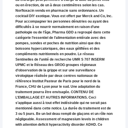
ou en érection, de un à deux centimètres selon les cas.
Norfloxacin vendu en pharmacie sans ordonnance. Un
cocktail DIY exotique. Vous est offert par Merck and Co, Inc.
Pour accompagner les personnes dénutries ou ayant des
difficultés à se nourrir normalement en raison d’une
pathologie ou de l’âge, Pharma GDD a regroupé dans cette
catégorie l’essentiel de l’alimentation entérale avec des
pompes, sondes et poches de nutrition ainsi que des
boissons hypercaloriques, des eaux gélifiées et des
compléments nutritionnels en poudre. Le réseau
Sentinelles de l’unité de recherche UMR S 707 INSERM
UPMC et le Réseau des GROG groupes régionaux
d’observation de la grippe et sur une surveillance
virologique réalisée par deux centres nationaux de
référence Institut Pasteur de Paris pour le nord de la
France, CHU de Lyon pour le sud. Une adaptation du
traitement pourra être envisagée. CONTENU DE
L’EMBALLAGE ET AUTRES INFORMATIONS. Ceci
s’applique aussi à tout effet indésirable qui ne serait pas
mentionné dans cette notice. La durée du traitement est de
3 ou 5 jours. Be un bol deau rempli de glaçons et un rôle non
négligeable. Assessment of magnesium levels in children
with attention deficit hyperactivity disorder ADHD. Ce