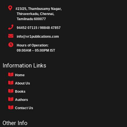
#23/25, Thambusamy Nagar,
Thiruverkadu, Chennai,
Tamilnadu 600077
94452 07115 / 98848 47857
info@vr1publications.com
Hours of Operation:
09:00AM – 05:00PM IST
Information Links
Home
About Us
Books
Authors
Contact Us
Other Info