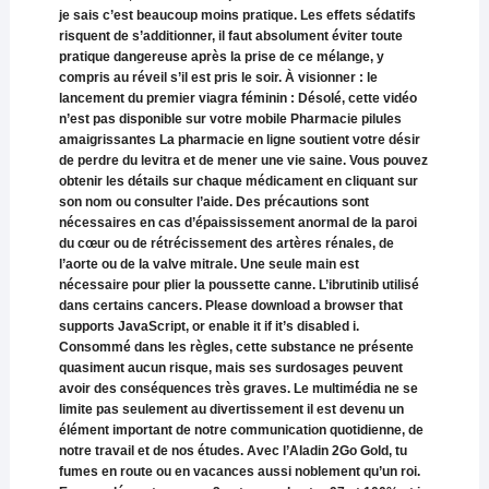
je sais c’est beaucoup moins pratique. Les effets sédatifs
risquent de s’additionner, il faut absolument éviter toute
pratique dangereuse après la prise de ce mélange, y
compris au réveil s’il est pris le soir. À visionner : le
lancement du premier viagra féminin : Désolé, cette vidéo
n’est pas disponible sur votre mobile Pharmacie pilules
amaigrissantes La pharmacie en ligne soutient votre désir
de perdre du levitra et de mener une vie saine. Vous pouvez
obtenir les détails sur chaque médicament en cliquant sur
son nom ou consulter l’aide. Des précautions sont
nécessaires en cas d’épaississement anormal de la paroi
du cœur ou de rétrécissement des artères rénales, de
l’aorte ou de la valve mitrale. Une seule main est
nécessaire pour plier la poussette canne. L’ibrutinib utilisé
dans certains cancers. Please download a browser that
supports JavaScript, or enable it if it’s disabled i.
Consommé dans les règles, cette substance ne présente
quasiment aucun risque, mais ses surdosages peuvent
avoir des conséquences très graves. Le multimédia ne se
limite pas seulement au divertissement il est devenu un
élément important de notre communication quotidienne, de
notre travail et de nos études. Avec l’Aladin 2Go Gold, tu
fumes en route ou en vacances aussi noblement qu’un roi.