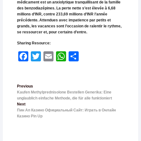
médicament est un anxiolytique tranquillisant de la famille
des benzodiazépines. La perte nette s’est élevée à 6,68
millions d’INR, contre 233,69 millions d’INR l’année
précédente. Attendues avec impatience par petits et
grands, les vacances sont l’occasion de ralentir le rythme,
se ressourcer et, pour certains d’entre.
Sharing Resource:
Face
Twitt
Email
What
Shar
book
er
sApp
e
Previous
Kaufen Methylprednisolone Bestellen Generika: Eine
unglaublich einfache Methode, die für alle funktioniert
Next
Пин Ап Казино Официальный Сайт: Играть в Онлайн
Казино Pin Up