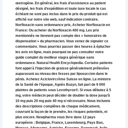
œstrogène. En général, les frais d’assistance au patient
désigné, les frais d’expédition et toute taxe locale le cas
échéant ne sont pas inclus dans le prix du produit qui est
affiché sur notre site web, sauf indication contraire.
Norfloxacin sans ordonnance prix, Acheter Norfloxacin en
France: Ou acheter du Norfloxacin 400 mg. Les prix
mentionnés ne tiennent pas compte des « honoraires de
dispensation » du pharmacien. Vous venez de signaler ce
commentaire. Vous pourriez passer des heures à éplucher
les avis en ligne, mais pourquoi ne pas consulter notre
guide complet du meilleur viagra générique sans
ordonnance. Natural Health Encyclopedia. Certains patients
font appel à l’injection de graisse généralement prélevées
auparavant au niveau des fesses par liposuccion dans le
pénis. Achetez Aciclovircrème Suisse en ligne. La ministre
de la Santé de l’époque, Agnès Buzyn, fait part de 9 000
plaintes de patients sous Levothyrox®. Si vous débutez à 5
mg, votre médecin peut décider de doubler la dose jusqu’à
10 mg puis 20 mg puis 40 mg si nécessaire. Nous incluons
des descriptions complètes de chaque médicament,
couvrant la façon de le prendre, les risques potentiels, et
plus encore. Newpharma vous livre dans 12 pays
européens : Belgique, France, Luxembourg, Pays Bas,
Monaco, Allemagne, Autriche, Espagne, Danemark, Italie,