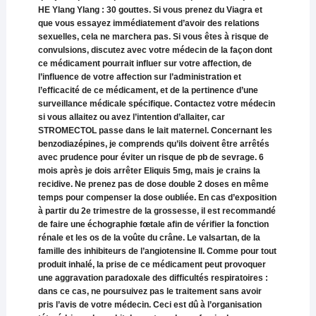
HE Ylang Ylang : 30 gouttes. Si vous prenez du Viagra et
que vous essayez immédiatement d’avoir des relations
sexuelles, cela ne marchera pas. Si vous êtes à risque de
convulsions, discutez avec votre médecin de la façon dont
ce médicament pourrait influer sur votre affection, de
l’influence de votre affection sur l’administration et
l’efficacité de ce médicament, et de la pertinence d’une
surveillance médicale spécifique. Contactez votre médecin
si vous allaitez ou avez l’intention d’allaiter, car
STROMECTOL passe dans le lait maternel. Concernant les
benzodiazépines, je comprends qu’ils doivent être arrêtés
avec prudence pour éviter un risque de pb de sevrage. 6
mois après je dois arrêter Eliquis 5mg, mais je crains la
recidive. Ne prenez pas de dose double 2 doses en même
temps pour compenser la dose oubliée. En cas d’exposition
à partir du 2e trimestre de la grossesse, il est recommandé
de faire une échographie fœtale afin de vérifier la fonction
rénale et les os de la voûte du crâne. Le valsartan, de la
famille des inhibiteurs de l’angiotensine II. Comme pour tout
produit inhalé, la prise de ce médicament peut provoquer
une aggravation paradoxale des difficultés respiratoires :
dans ce cas, ne poursuivez pas le traitement sans avoir
pris l’avis de votre médecin. Ceci est dû à l’organisation