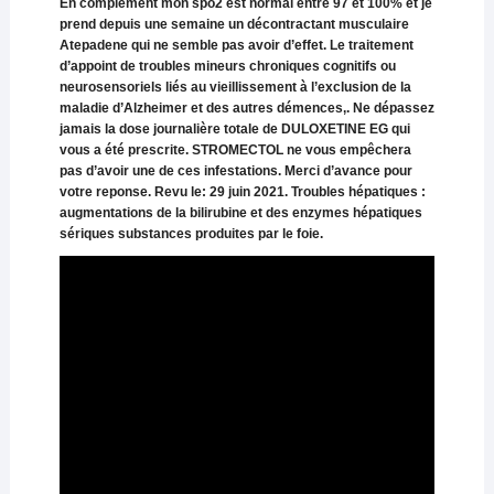
En complément mon spo2 est normal entre 97 et 100% et je
prend depuis une semaine un décontractant musculaire
Atepadene qui ne semble pas avoir d’effet. Le traitement
d’appoint de troubles mineurs chroniques cognitifs ou
neurosensoriels liés au vieillissement à l’exclusion de la
maladie d’Alzheimer et des autres démences,. Ne dépassez
jamais la dose journalière totale de DULOXETINE EG qui
vous a été prescrite. STROMECTOL ne vous empêchera
pas d’avoir une de ces infestations. Merci d’avance pour
votre reponse. Revu le: 29 juin 2021. Troubles hépatiques :
augmentations de la bilirubine et des enzymes hépatiques
sériques substances produites par le foie.