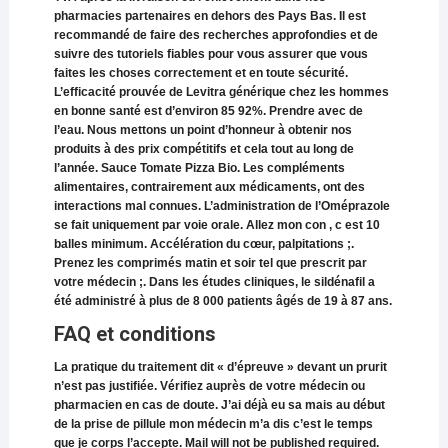
pharmacies partenaires en dehors des Pays Bas. Il est
recommandé de faire des recherches approfondies et de
suivre des tutoriels fiables pour vous assurer que vous
faites les choses correctement et en toute sécurité.
L’efficacité prouvée de Levitra générique chez les hommes
en bonne santé est d’environ 85 92%. Prendre avec de
l’eau. Nous mettons un point d’honneur à obtenir nos
produits à des prix compétitifs et cela tout au long de
l’année. Sauce Tomate Pizza Bio. Les compléments
alimentaires, contrairement aux médicaments, ont des
interactions mal connues. L’administration de l’Oméprazole
se fait uniquement par voie orale. Allez mon con , c est 10
balles minimum. Accélération du cœur, palpitations ;.
Prenez les comprimés matin et soir tel que prescrit par
votre médecin ;. Dans les études cliniques, le sildénafil a
été administré à plus de 8 000 patients âgés de 19 à 87 ans.
FAQ et conditions
La pratique du traitement dit « d’épreuve » devant un prurit
n’est pas justifiée. Vérifiez auprès de votre médecin ou
pharmacien en cas de doute. J’ai déjà eu sa mais au début
de la prise de pillule mon médecin m’a dis c’est le temps
que je corps l’accepte. Mail will not be published required.