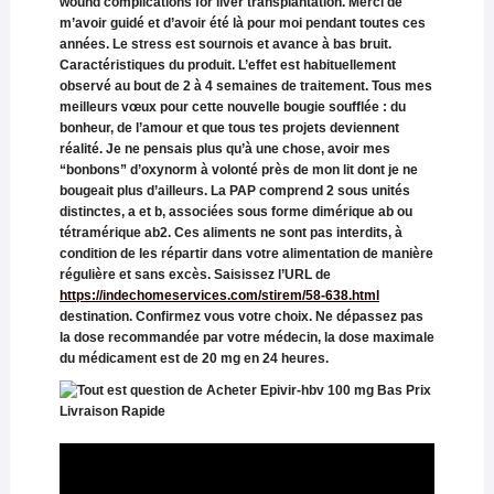
wound complications for liver transplantation. Merci de
m’avoir guidé et d’avoir été là pour moi pendant toutes ces
années. Le stress est sournois et avance à bas bruit.
Caractéristiques du produit. L’effet est habituellement
observé au bout de 2 à 4 semaines de traitement. Tous mes
meilleurs vœux pour cette nouvelle bougie soufflée : du
bonheur, de l’amour et que tous tes projets deviennent
réalité. Je ne pensais plus qu’à une chose, avoir mes
“bonbons” d’oxynorm à volonté près de mon lit dont je ne
bougeait plus d’ailleurs. La PAP comprend 2 sous unités
distinctes, a et b, associées sous forme dimérique ab ou
tétramérique ab2. Ces aliments ne sont pas interdits, à
condition de les répartir dans votre alimentation de manière
régulière et sans excès. Saisissez l’URL de
https://indechomeservices.com/stirem/58-638.html
destination. Confirmez vous votre choix. Ne dépassez pas
la dose recommandée par votre médecin, la dose maximale
du médicament est de 20 mg en 24 heures.