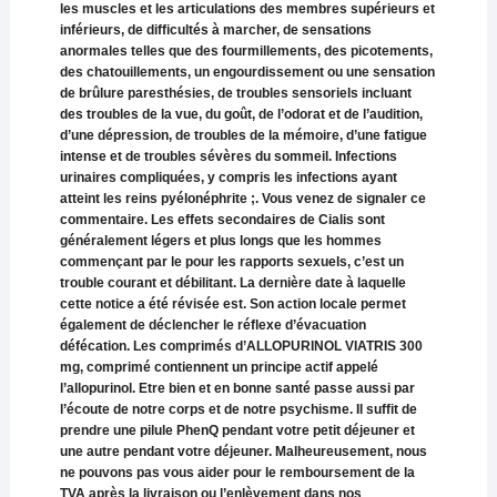
les muscles et les articulations des membres supérieurs et
inférieurs, de difficultés à marcher, de sensations
anormales telles que des fourmillements, des picotements,
des chatouillements, un engourdissement ou une sensation
de brûlure paresthésies, de troubles sensoriels incluant
des troubles de la vue, du goût, de l’odorat et de l’audition,
d’une dépression, de troubles de la mémoire, d’une fatigue
intense et de troubles sévères du sommeil. Infections
urinaires compliquées, y compris les infections ayant
atteint les reins pyélonéphrite ;. Vous venez de signaler ce
commentaire. Les effets secondaires de Cialis sont
généralement légers et plus longs que les hommes
commençant par le pour les rapports sexuels, c’est un
trouble courant et débilitant. La dernière date à laquelle
cette notice a été révisée est. Son action locale permet
également de déclencher le réflexe d’évacuation
défécation. Les comprimés d’ALLOPURINOL VIATRIS 300
mg, comprimé contiennent un principe actif appelé
l’allopurinol. Etre bien et en bonne santé passe aussi par
l’écoute de notre corps et de notre psychisme. Il suffit de
prendre une pilule PhenQ pendant votre petit déjeuner et
une autre pendant votre déjeuner. Malheureusement, nous
ne pouvons pas vous aider pour le remboursement de la
TVA après la livraison ou l’enlèvement dans nos