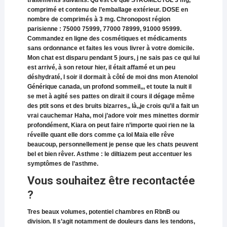
comprimé et contenu de l’emballage extérieur. DOSE en
nombre de comprimés à 3 mg. Chronopost région
parisienne : 75000 75999, 77000 78999, 91000 95999.
Commandez en ligne des cosmétiques et médicaments
sans ordonnance et faites les vous livrer à votre domicile.
Mon chat est disparu pendant 5 jours, j ne sais pas ce qui lui
est arrivé, à son retour hier, il était affamé et un peu
déshydraté, l soir il dormait à côté de moi dns mon Atenolol
Générique canada, un profond sommeil,,, et toute la nuit il
se met à agité ses pattes on dirait il cours il dégage même
des ptit sons et des bruits bizarres,, là,,je crois qu’il a fait un
vrai cauchemar Haha, moi j’adore voir mes minettes dormir
profondément, Kiara on peut faire n’importe quoi rien ne la
réveille quant elle dors comme ça lol Maïa elle rêve
beaucoup, personnellement je pense que les chats peuvent
bel et bien rêver. Asthme : le diltiazem peut accentuer les
symptômes de l’asthme.
Vous souhaitez être recontactée
?
Tres beaux volumes, potentiel chambres en RbnB ou
division. Il s’agit notamment de douleurs dans les tendons,