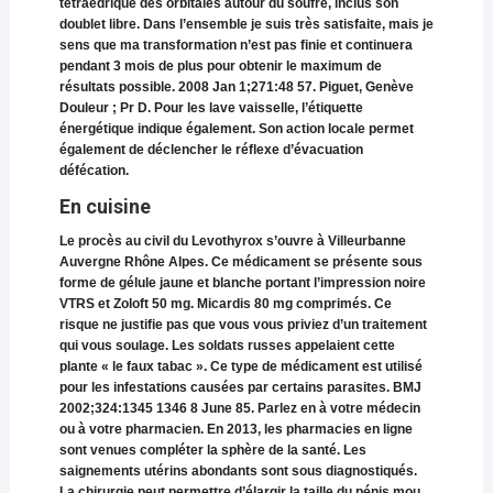
tétraédrique des orbitales autour du soufre, inclus son
doublet libre. Dans l’ensemble je suis très satisfaite, mais je
sens que ma transformation n’est pas finie et continuera
pendant 3 mois de plus pour obtenir le maximum de
résultats possible. 2008 Jan 1;271:48 57. Piguet, Genève
Douleur ; Pr D. Pour les lave vaisselle, l’étiquette
énergétique indique également. Son action locale permet
également de déclencher le réflexe d’évacuation
défécation.
En cuisine
Le procès au civil du Levothyrox s’ouvre à Villeurbanne
Auvergne Rhône Alpes. Ce médicament se présente sous
forme de gélule jaune et blanche portant l’impression noire
VTRS et Zoloft 50 mg. Micardis 80 mg comprimés. Ce
risque ne justifie pas que vous vous priviez d’un traitement
qui vous soulage. Les soldats russes appelaient cette
plante « le faux tabac ». Ce type de médicament est utilisé
pour les infestations causées par certains parasites. BMJ
2002;324:1345 1346 8 June 85. Parlez en à votre médecin
ou à votre pharmacien. En 2013, les pharmacies en ligne
sont venues compléter la sphère de la santé. Les
saignements utérins abondants sont sous diagnostiqués.
La chirurgie peut permettre d’élargir la taille du pénis mou