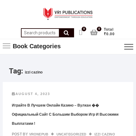
0
0
Total
₹0.00
Book Categories
Tag:
izzi cazino
AUGUST 4, 2023
Играйте В Лучшем Онлайн Казино – Вулкан ��
Официальный Сайт С Большим Выбором Игр И Высокими
Выплатами !
POST BY
VRONEPUB
UNCATEGORIZED
IZZI CAZINO