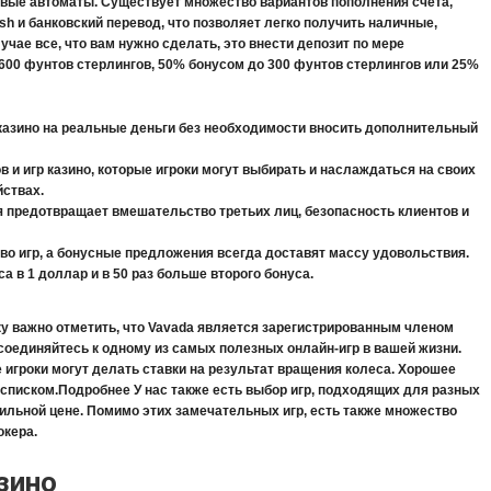
овые автоматы. Существует множество вариантов пополнения счета,
Ukash и банковский перевод, что позволяет легко получить наличные,
ае все, что вам нужно сделать, это внести депозит по мере
 600 фунтов стерлингов, 50% бонусом до 300 фунтов стерлингов или 25%
казино на реальные деньги без необходимости вносить дополнительный
 и игр казино, которые игроки могут выбирать и наслаждаться на своих
ствах.
я предотвращает вмешательство третьих лиц, безопасность клиентов и
тво игр, а бонусные предложения всегда доставят массу удовольствия.
а в 1 доллар и в 50 раз больше второго бонуса.
ьку важно отметить, что Vavada является зарегистрированным членом
исоединяйтесь к одному из самых полезных онлайн-игр в вашей жизни.
е игроки могут делать ставки на результат вращения колеса. Хорошее
 списком.Подробнее У нас также есть выбор игр, подходящих для разных
вильной цене. Помимо этих замечательных игр, есть также множество
окера.
зино