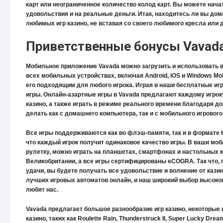
карт или неограниченное количество колод карт. Вы можете нач
удовольствия и на реальные деньги. Итак, находитесь ли вы дома
любимых игр казино, не вставая со своего любимого кресла или 
Приветственные бонусы Vavad
Мобильное приложение Vavada можно загрузить и использовать в
всех мобильных устройствах, включая Android, iOS и Windows Mob
его подходящим для любого игрока. Играя в наши бесплатные иг
игры. Онлайн-азартные игры в Vavada предлагают каждому игрок
казино, а также играть в режиме реального времени благодаря д
делать как с домашнего компьютера, так и с мобильного игрового
Все игры поддерживаются как во флэш-памяти, так и в формате H
что каждый игрок получит одинаковое качество игры. В ваши моб
рулетку, можно играть на планшетах, смартфонах и настольных 
Великобритании, а все игры сертифицированы eCOGRA. Так что, п
удачи, вы будете получать все удовольствие и волнение от казин
лучших игровых автоматов онлайн, и наш широкий выбор высокок
любят нас.
Vavada предлагает большое разнообразие игр казино, некоторые 
казино, таких как Roulette Rain, Thunderstruck II, Super Lucky Dre