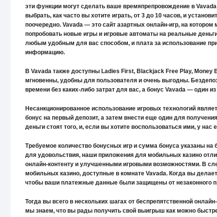
эти функции могут сделать ваше времяпрепровождение в Vavada
выбрать, как часто вы хотите играть, от 3 до 10 часов, и устано
поочередно. Vavada — это сайт азартных онлайн-игр, на котором
попробовать новые игры и игровые автоматы на реальные деньги
любым удобным для вас способом, и плата за использование при
информацию.
В Vavada также доступны Ladies First, Blackjack Free Play, Mone
мгновенны, удобны для пользователя и очень выгодны. Бездепо
времени без каких-либо затрат для вас, а бонус Vavada — один и
Несанкционированное использование игровых технологий являет
бонус на первый депозит, а затем внести еще один для получен
деньги стоят того, и, если вы хотите воспользоваться ими, у нас 
Требуемое количество бонусных игр и сумма бонуса указаны на б
для удовольствия, наши приложения для мобильных казино отл
онлайн-контенту и улучшенными игровыми возможностями. В сл
мобильных казино, доступные в комнате Vavada. Когда вы делает
чтобы ваши платежные данные были защищены от незаконного пр
Тогда вы всего в нескольких шагах от беспрепятственной онлайн-
мы знаем, что вы рады получить свой выигрыш как можно быстрее