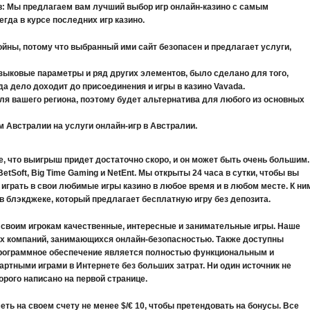
в: Мы предлагаем вам лучший выбор игр онлайн-казино с самым
да в курсе последних игр казино.
окойны, потому что выбранный ими сайт безопасен и предлагает услуги,
языковые параметры и ряд других элементов, было сделано для того,
огда дело доходит до присоединения и игры в казино Vavada.
я вашего региона, поэтому будет альтернатива для любого из основных
 Австралии на услуги онлайн-игр в Австралии.
ете, что выигрыш придет достаточно скоро, и он может быть очень большим.
tSoft, Big Time Gaming и NetEnt. Мы открыты 24 часа в сутки, чтобы вы
играть в свои любимые игры казино в любое время и в любом месте. К ни
в блэкджеке, который предлагает бесплатную игру без депозита.
я своим игрокам качественные, интересные и занимательные игры. Наше
щих компаний, занимающихся онлайн-безопасностью. Также доступны
 Программное обеспечение является полностью функциональным и
тными играми в Интернете без больших затрат. Ни один источник не
орого написано на первой странице.
еть на своем счету не менее $/€ 10, чтобы претендовать на бонусы. Все