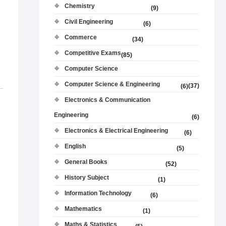
Chemistry
(9)
Civil Engineering
(6)
Commerce
(34)
Competitive Exams
(85)
Computer Science
Computer Science & Engineering
(37)
(6)
Electronics & Communication
Engineering
(6)
Electronics & Electrical Engineering
(6)
English
(5)
General Books
(52)
History Subject
(1)
Information Technology
(6)
Mathematics
(1)
Maths & Statistics