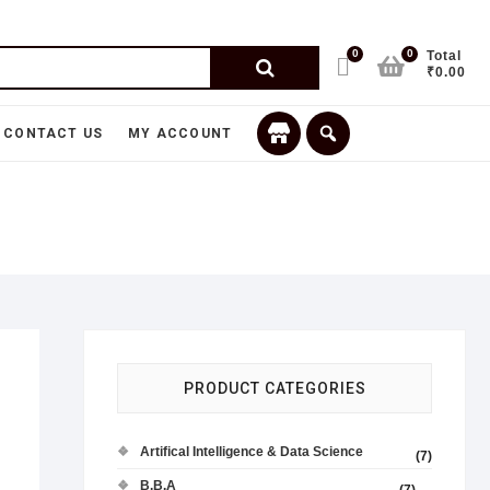
0
0
Total
₹0.00
CONTACT US
MY ACCOUNT
PRODUCT CATEGORIES
Artifical Intelligence & Data Science
(7)
B.B.A