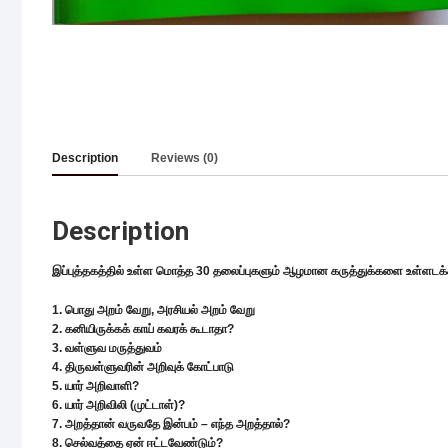
Description
Reviews (0)
Description
இப்புத்தகத்தில் உள்ள மொத்த 30 தலைப்புகளும் ஆழமான கருத்துக்களை உள்ளடக்கி
1. பொது அறம் வேறு, அரசியல் அறம் வேறு
2. கனியிருக்கக் காய் கவரக் கூடாதா?
3. வள்ளுவ மருத்துவம்
4. திருவள்ளுவரின் அறிவுக் கோட்பாடு
5. யார் அறிவாளி?
6. யார் அறிவிலி (முட்டாள்)?
7. அறத்தான் வருவதே இன்பம் – எந்த அறத்தால்?
8. செல்வத்தை ஏன் ஈட்டவேண்டும்?