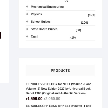
(5)
Mechanical Engineering
Physics
(6)
(9)
School Guides
(100)
State Board Guides
(68)
Tamil
(10)
PRODUCTS
EERORLESS BIOLOGY for NEET (Volume -1 and
Volume -2) New Edition 2027 by Universal Book
Depot 1960 (Original and Authentic Version)
1,599.00
2,060.00
₹
₹
EERORLESS PHYSICS for NEET (Volume -1 and