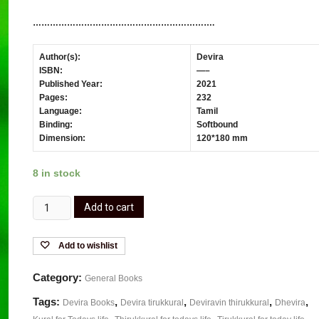
……………………………………………………….
Author(s):
Devira
ISBN:
—–
Published Year:
2021
Pages:
232
Language:
Tamil
Binding:
Softbound
Dimension:
120*180 mm
8 in stock
Add to cart
Add to wishlist
Category:
General Books
Tags:
,
,
,
,
Devira Books
Devira tirukkural
Deviravin thirukkural
Dhevira
,
,
,