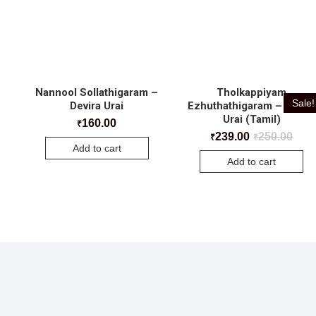
Nannool Sollathigaram –
Tholkappiyam
Sale!
Devira Urai
Ezhuthathigaram – Devira
Urai (Tamil)
160.00
₹
239.00
250.00
₹
₹
Add to cart
Add to cart