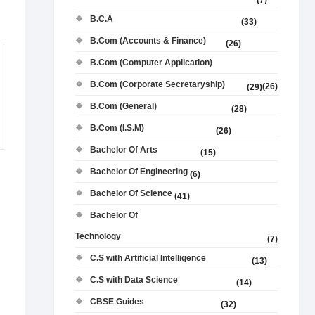
(7)
B.C.A
(33)
B.Com (Accounts & Finance)
(26)
B.Com (Computer Application)
B.Com (Corporate Secretaryship)
(26)
(29)
B.Com (General)
(28)
B.Com (I.S.M)
(26)
Bachelor Of Arts
(15)
Bachelor Of Engineering
(6)
Bachelor Of Science
(41)
Bachelor Of
Technology
(7)
C.S with Artificial Intelligence
(13)
C.S with Data Science
(14)
CBSE Guides
(32)