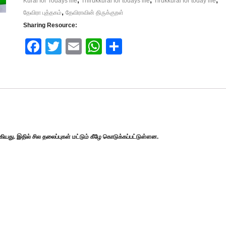
Kural for Todays life
Thirukkural for todays life
Tirukkural for today life
,
தேவிரா புத்தகம்
தேவிராவின் திருக்குறள்
Sharing Resource:
Face
Twitt
Email
What
Shar
book
er
sApp
e
யது. இதில் சில தலைப்புகள் மட்டும் கீழே கொடுக்கப்பட்டுள்ளன.