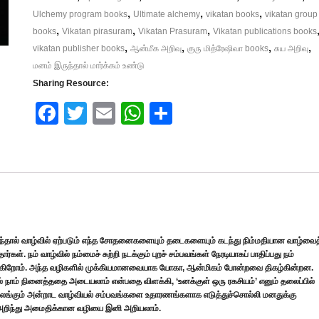
,
,
,
Ulchemy program books
Ultimate alchemy
vikatan books
vikatan group
,
,
,
books
Vikatan pirasuram
Vikatan Prasuram
Vikatan publications books
,
,
,
,
vikatan publisher books
ஆன்மீக அறிவு
குரு மித்ரேஷிவா books
சுய அறிவு
மனம் இருந்தால் மார்க்கம் உண்டு
Sharing Resource:
Face
Twitt
Email
What
Shar
book
er
sApp
e
்தால் வாழ்வில் ஏற்படும் எந்த சோதனைகளையும் தடைகளையும் கடந்து நிம்மதியான வாழ்வைத
். நம் வாழ்வில் நம்மைச் சுற்றி நடக்கும் புறச் சம்பவங்கள் நேரடியாகப் பாதிப்பது நம்
டுகிறோம். அந்த வழிகளில் முக்கியமானவையாக யோகா, ஆன்மிகம் போன்றவை திகழ்கின்றன.
் நாம் நினைத்ததை அடையலாம் என்பதை விளக்கி, ‘உனக்குள் ஒரு ரகசியம்’ எனும் தலைப்பில்
ெங்கும் அன்றாட வாழ்வியல் சம்பவங்களை உதாரணங்களாக எடுத்துச்சொல்லி மனதுக்கு
்தை அறிந்து அமைதிக்கான வழியை இனி அறியலாம்.