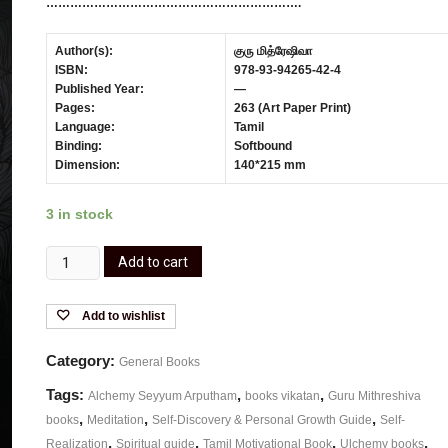
……………………………………………………….
Author(s):
குரு மித்ரேஷிவா
ISBN:
978-93-94265-42-4
Published Year:
—
Pages:
263 (Art Paper Print)
Language:
Tamil
Binding:
Softbound
Dimension:
140*215 mm
3 in stock
Add to cart
Add to wishlist
Category:
General Books
Tags:
,
,
Alchemy Seyyum Arputham
books vikatan
Guru Mithreshiva
,
,
,
books
Meditation
Self-Discovery & Personal Growth Guide
Self-
,
,
,
,
Realization
Spiritual guide
Tamil Motivational Book
Ulchemy books