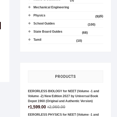
(5)
Mechanical Engineering
Physics
(6)
(9)
School Guides
(100)
State Board Guides
(68)
Tamil
(10)
PRODUCTS
EERORLESS BIOLOGY for NEET (Volume -1 and
Volume -2) New Edition 2027 by Universal Book
Depot 1960 (Original and Authentic Version)
1,599.00
2,060.00
₹
₹
EERORLESS PHYSICS for NEET (Volume -1 and