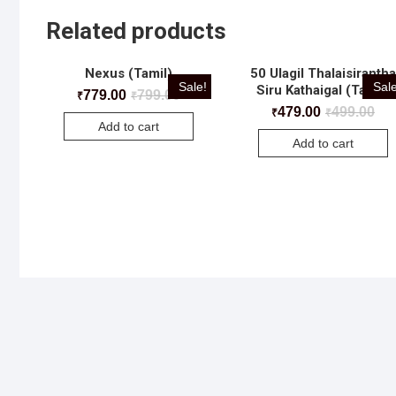
Related products
Nexus (Tamil)
50 Ulagil Thalaisirantha
Sale!
Sale
Siru Kathaigal (Tamil)
779.00
799.00
₹
₹
479.00
499.00
₹
₹
Add to cart
Add to cart