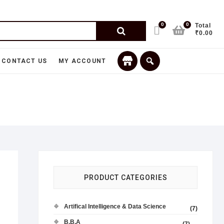
0
0
Total
₹0.00
CONTACT US
MY ACCOUNT
PRODUCT CATEGORIES
Artifical Intelligence & Data Science
(7)
B.B.A