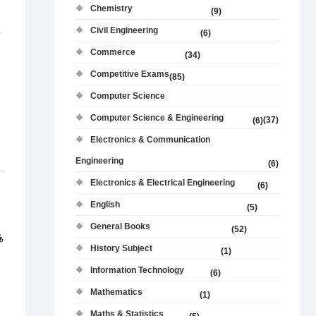
Chemistry
(9)
,
Civil Engineering
(6)
Commerce
(34)
Competitive Exams
(85)
Computer Science
Computer Science & Engineering
(37)
(6)
Electronics & Communication
Engineering
(6)
Electronics & Electrical Engineering
(6)
English
(5)
General Books
(52)
்
History Subject
(1)
Information Technology
(6)
Mathematics
(1)
Maths & Statistics