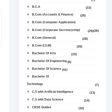
(7)
B.C.A
(33)
B.Com (Accounts & Finance)
(26)
B.Com (Computer Application)
B.Com (Corporate Secretaryship)
(26)
(29)
B.Com (General)
(28)
B.Com (I.S.M)
(26)
Bachelor Of Arts
(15)
Bachelor Of Engineering
(6)
Bachelor Of Science
(41)
Bachelor Of
Technology
(7)
C.S with Artificial Intelligence
(13)
C.S with Data Science
(14)
CBSE Guides
(32)