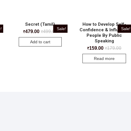
Secret (Tamil)
How to Develop Self-
!
Sale!
Sale!
Confidence & Influence
479.00
499.00
₹
₹
People By Public
Speaking
Add to cart
159.00
179.00
₹
₹
Read more